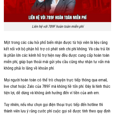
Liên hệ với 789F hoàn toàn miễn phí
Một trong các câu hỏi phổ biến nhận được từ hội viên là liệu rằng
kết nối với bộ phận hỗ trợ có phát sinh chi phí không. Và câu trả lời
là phần lớn các kênh hỗ trợ hiện nay đều được cung cấp hoàn toàn
miễn phí, giúp bạn thoải mái gửi yêu cầu cũng như nhận tư vấn mà
không phải lo lắng về khoản phí.
Mọi người hoàn toàn có thể trò chuyện trực tiếp thông qua email,
live chat hoặc Zalo của 789F mà không hề tốn phí. Đây là hình thức
tiện lợi, dễ dùng và không ảnh hưởng đến ví tiền của anh em.
Tuy nhiên, nếu như chọn gọi điện thoại trực tiếp đến hotline thì
thành viên lưu ý rằng cước phí cuộc gọi sẽ được tính theo quy định