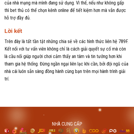
của nhà mạng mà mình đang sử dụng. Vì thế, nếu như không gấp
thì bet thủ có thể chọn kênh online để tiết kiệm hơn mà vẫn được
hỗ trợ đầy đủ.
Lời kết
Trên đây là tất tần tật những chia sẻ về các hình thức liên hệ 789F.
Kết nối với tư vấn viên không chỉ là cách giải quyết sự cố mà còn
là cầu nối giúp người chơi cảm thấy an tâm và tin tưởng hơn khi
tham gia hệ thống. Đừng ngần ngại liên lạc khi cần, bởi đội ngũ của
nhà cái luôn sẵn sàng đồng hành cùng bạn trên mọi hành trình giải
trí.
NHÀ CUNG CẤP